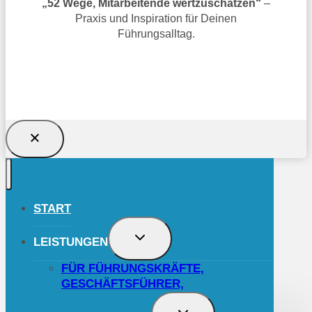
„52 Wege, Mitarbeitende wertzuschätzen“
–
Praxis und Inspiration für Deinen
Führungsalltag.
TRAGE DICH JETZT EIN UND SICHERE
DIR DAS GESCHENK!
START
UNTERMENÜ
LEISTUNGEN
UMSCHALTEN
FÜR FÜHRUNGSKRÄFTE,
GESCHÄFTSFÜHRER,
UNTERMENÜ