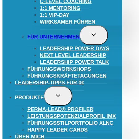
C-LEVEL COACHING
1:1 MENTORING
1:1 VIP-DAY
WIRKSAMER FÜHREN
UNTERMENÜ
FÜR UNTERNEHMEN
UMSCHALTEN
LEADERSHIP POWER DAYS
NEXT LEVEL LEADERSHIP
LEADERSHIP POWER TALK
FÜHRUNGSWORKSHOPS
FÜHRUNGSKRÄFTETAGUNGEN
LEADERSHIP-TIPPS FÜR 0€
UNTERMENÜ
PRODUKTE
UMSCHALTEN
PERMA-LEAD® PROFILER
LEISTUNGSPOTENZIALPROFIL IMX
FÜHRUNGSSTILPORTFOLIO XLNC
HAPPY LEADER CARDS
Kundenbewertungen und Erfahrungen zu
Mario Cristiano
ÜBER MICH