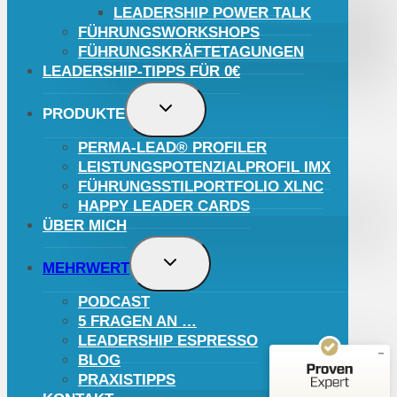
LEADERSHIP POWER TALK
FÜHRUNGSWORKSHOPS
FÜHRUNGSKRÄFTETAGUNGEN
LEADERSHIP-TIPPS FÜR 0€
UNTERMENÜ
PRODUKTE
UMSCHALTEN
PERMA-LEAD® PROFILER
LEISTUNGSPOTENZIALPROFIL IMX
FÜHRUNGSSTILPORTFOLIO XLNC
HAPPY LEADER CARDS
Kundenbewertungen und Erfahrungen zu
Mario Cristiano
ÜBER MICH
UNTERMENÜ
SEHR GUT
%
100
MEHRWERT
UMSCHALTEN
Empfehlungen auf
ProvenExpert.com
PODCAST
5,00
/
4,96
5 FRAGEN AN …
LEADERSHIP ESPRESSO
23
5
BLOG
Bewertungen auf
1
Bewertungen von
ProvenExpert.com
PRAXISTIPPS
anderen Quelle