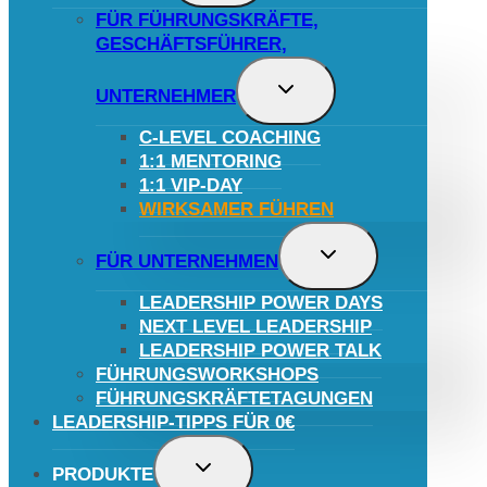
FÜR FÜHRUNGSKRÄFTE,
GESCHÄFTSFÜHRER,
UNTERMENÜ
UNTERNEHMER
UMSCHALTEN
C-LEVEL COACHING
1:1 MENTORING
1:1 VIP-DAY
WIRKSAMER FÜHREN
UNTERMENÜ
FÜR UNTERNEHMEN
UMSCHALTEN
LEADERSHIP POWER DAYS
NEXT LEVEL LEADERSHIP
LEADERSHIP POWER TALK
FÜHRUNGSWORKSHOPS
FÜHRUNGSKRÄFTETAGUNGEN
LEADERSHIP-TIPPS FÜR 0€
UNTERMENÜ
PRODUKTE
UMSCHALTEN