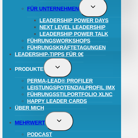
UNTERMENÜ
FÜR UNTERNEHMEN
UMSCHALTEN
LEADERSHIP POWER DAYS
NEXT LEVEL LEADERSHIP
LEADERSHIP POWER TALK
FÜHRUNGSWORKSHOPS
FÜHRUNGSKRÄFTETAGUNGEN
LEADERSHIP-TIPPS FÜR 0€
UNTERMENÜ
PRODUKTE
UMSCHALTEN
PERMA-LEAD® PROFILER
LEISTUNGSPOTENZIALPROFIL IMX
FÜHRUNGSSTILPORTFOLIO XLNC
HAPPY LEADER CARDS
Kundenbewertungen und Erfahrungen zu
Mario Cristiano
ÜBER MICH
UNTERMENÜ
SEHR GUT
%
100
MEHRWERT
UMSCHALTEN
Empfehlungen auf
ProvenExpert.com
PODCAST
5,00
/
4,96