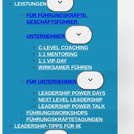
UNTERMENÜ
LEISTUNGEN
UMSCHALTEN
FÜR FÜHRUNGSKRÄFTE,
GESCHÄFTSFÜHRER,
UNTERMENÜ
UNTERNEHMER
UMSCHALTEN
C-LEVEL COACHING
1:1 MENTORING
1:1 VIP-DAY
WIRKSAMER FÜHREN
UNTERMENÜ
FÜR UNTERNEHMEN
UMSCHALTEN
LEADERSHIP POWER DAYS
NEXT LEVEL LEADERSHIP
LEADERSHIP POWER TALK
FÜHRUNGSWORKSHOPS
FÜHRUNGSKRÄFTETAGUNGEN
LEADERSHIP-TIPPS FÜR 0€